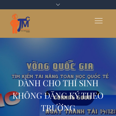
Skip
to
content
DÀNH CHO THÍ SINH
KHÔNG ĐĂNG KÝ THEO
TRƯỜNG